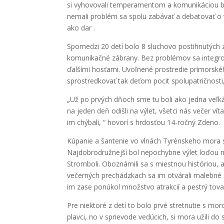
si vyhovovali temperamentom a komunikáciou boh
nemali problém sa spolu zabávať a debatovať 
ako dar .
Spomedzi 20 detí bolo 8 sluchovo postihnutých 
komunikačné zábrany. Bez problémov sa integrov
ďalšími hosťami. Uvoľnené prostredie prímorské
sprostredkovať tak deťom pocit spolupatričnosti
„Už po prvých dňoch sme tu boli ako jedna veľk
na jeden deň odišli na výlet, všetci nás večer ví
im chýbali, “ hovorí s hrdosťou 14-ročný Zdeno.
Kúpanie a šantenie vo vlnách Tyrénskeho mora si 
Najdobrodružnejší bol nepochybne výlet loďou na 
Stromboli. Oboznámili sa s miestnou históriou, a
večerných prechádzkach sa im otvárali malebné s
im zase ponúkol množstvo atrakcií a pestrý tov
Pre niektoré z detí to bolo prvé stretnutie s m
plavci, no v sprievode vedúcich, si mora užili do s