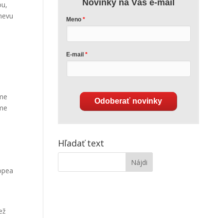
Novinky na Váš e-mail
ou,
mevu
Meno
E-mail
sme
Odoberať novinky
sme
Hľadať text
ropea
než