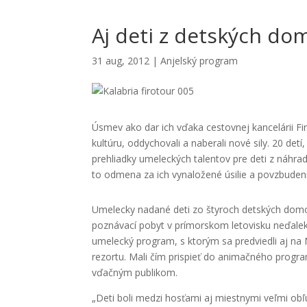
Aj deti z detských dom
31 aug, 2012
|
Anjelský program
Úsmev ako dar ich vďaka cestovnej kancelárii Fir
kultúru, oddychovali a naberali nové sily. 20 det
prehliadky umeleckých talentov pre deti z náhradne
to odmena za ich vynaložené úsilie a povzbude
Umelecky nadané deti zo štyroch detských domov
poznávací pobyt v prímorskom letovisku neďale
umelecký program, s ktorým sa predviedli aj n
rezortu. Mali čím prispieť do animačného progra
vďačným publikom.
„Deti boli medzi hosťami aj miestnymi veľmi o