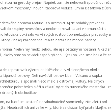
atou na gestický prejav. Napriek tom, že nehovorili spoločnou reč
o všetkom možnom,“ hovorí táborová vedúca, Emília Bezáková z Ús
z detského domova Maurícius v Kremnici. Aj tie poľahky prekonali
ali do skupiny rovesníkov a neobmedzovali sa ani v komunikácii s
ho letoviska dokázalo vo všetkých roztopiť obmedzujúce predsudky a
, ktorý v našej každodennej realite naráža na mnohé bariéry.
á rodina. Nielen my medzi sebou, ale aj s ostatnými hosťami. A keď 
tali, akoby sme sa nevideli aspoň týždeň. Pýtali sa, kde sme boli a že 
deti spestrovali výletmi do bližšieho aj vzdialenejšieho okolia.
Liparské ostrovy. Deti navštívili ostrov Lipari, Vulcano a sopku
rchitektúrou a spoznali niečo málo z ostrovnej kultúry. Na dlhých
cenérie pobrežných pláží a zákutí. Výlet do turistického mestečka T
ar drobných obchodíkov.
orom, na ktoré im zostanú nezabudnuteľné spomienky. Nie všetci boli
ýta. Neodradili ich ani veľké vlny, ktoré sa ukázali byť priateľskejšie, 