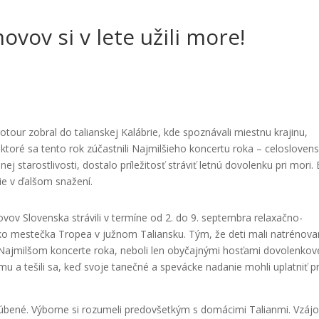
ovov si v lete užili more!
otour zobral do talianskej Kalábrie, kde spoznávali miestnu krajinu,
í, ktoré sa tento rok zúčastnili Najmilšieho koncertu roka – celosloven
j starostlivosti, dostalo príležitosť stráviť letnú dovolenku pri mori.
nie v ďalšom snažení.
ov Slovenska strávili v termíne od 2. do 9. septembra relaxačno-
ko mestečka Tropea v južnom Taliansku. Tým, že deti mali natrénova
a Najmilšom koncerte roka, neboli len obyčajnými hosťami dovolenko
mu a tešili sa, keď svoje tanečné a spevácke nadanie mohli uplatniť p
bľúbené. Výborne si rozumeli predovšetkým s domácimi Talianmi. Vzá