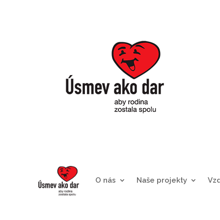
O nás
Naše projekty
Vz