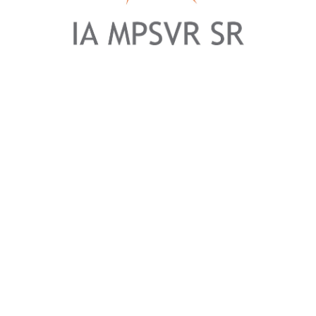
PROJEKTY PRE nÁHRADNÉ
RODINY
Cieľom projektu bola podpora výkonu
sociálnoprávnej ochrany detí a sociálnej
kurately v náhradnom rodinnom prostredí.
Pre náhradné rodiny sme realizovali tieto
projekty:
Cieľovou skupinou boli:
deti, plnoleté fyzické osoby a rodiny, pre