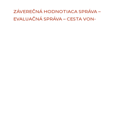
ZÁVEREČNÁ HODNOTIACA SPRÁVA –
EVALUAČNÁ SPRÁVA – CESTA VON-
Budovanie odborných
kapacít na komunitnej úrovni
Tento projekt sa realizuje vďaka podpore z
Európskeho sociálneho fondu a Európskeho
fondu regionálneho rozvoja v rámci
Operačného programu Ľudské zdroje.
Názov projektu: Budovanie odborných