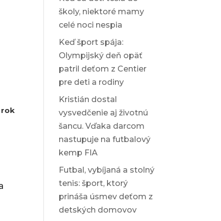
školy, niektoré mamy
celé noci nespia
Keď šport spája:
Olympijský deň opäť
patril deťom z Centier
pre deti a rodiny
Kristián dostal
 rok
vysvedčenie aj životnú
šancu. Vďaka darcom
nastupuje na futbalový
kemp FIA
Futbal, vybíjaná a stolný
tenis: šport, ktorý
a
prináša úsmev deťom z
detských domovov