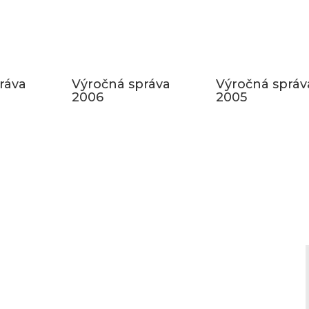
ráva
Výročná správa
Výročná správ
2006
2005
SPDDD
Úsmev ako dar
Ševčenkova 21
851 01 Bratislava