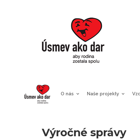
O nás
Naše projekty
Vz
Výročné správy