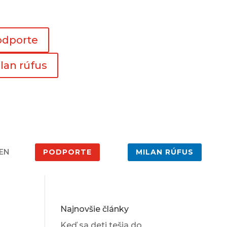
odporte
lan rúfus
EN
PODPORTE
MILAN RÚFUS
Najnovšie články
Keď sa deti tešia do