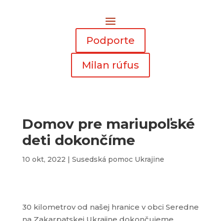
Podporte
Milan rúfus
Domov pre mariupoľské
deti dokončíme
10 okt, 2022
|
Susedská pomoc Ukrajine
30 kilometrov od našej hranice v obci Seredne
na Zakarpatskej Ukrajine dokončujeme