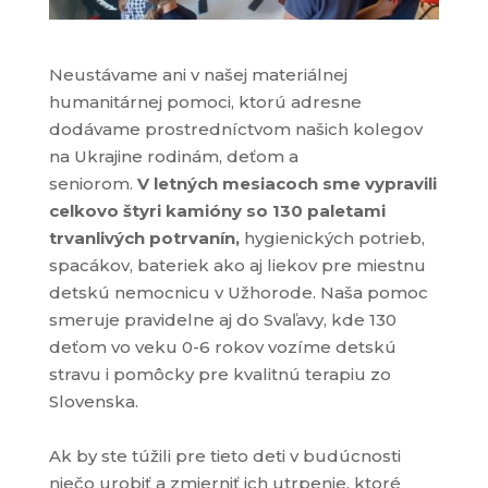
Neustávame ani v našej materiálnej
humanitárnej pomoci, ktorú adresne
dodávame prostredníctvom našich kolegov
na Ukrajine rodinám, deťom a
seniorom.
V letných mesiacoch sme vypravili
celkovo štyri kamióny so 130 paletami
trvanlivých potrvanín,
hygienických potrieb,
spacákov, bateriek ako aj liekov pre miestnu
detskú nemocnicu v Užhorode. Naša pomoc
smeruje pravidelne aj do Svaľavy, kde 130
deťom vo veku 0-6 rokov vozíme detskú
stravu i pomôcky pre kvalitnú terapiu zo
Slovenska.
Ak by ste túžili pre tieto deti v budúcnosti
niečo urobiť a zmierniť ich utrpenie, ktoré