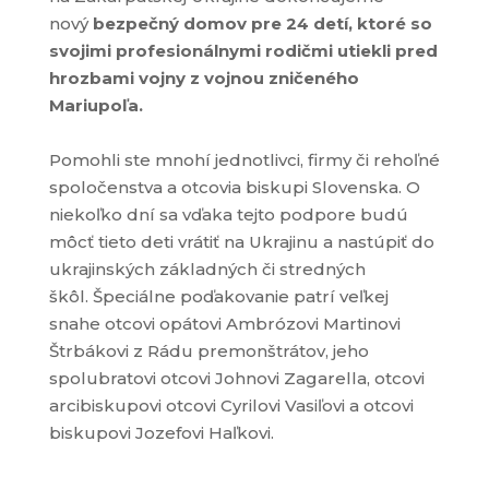
nový
bezpečný domov pre 24 detí, ktoré so
svojimi profesionálnymi rodičmi utiekli pred
hrozbami vojny z vojnou zničeného
Mariupoľa.
Pomohli ste mnohí jednotlivci, firmy či rehoľné
spoločenstva a otcovia biskupi Slovenska.
O
niekoľko dní sa vďaka tejto podpore budú
môcť tieto deti vrátiť na Ukrajinu a nastúpiť do
ukrajinských základných či stredných
škôl.
Špeciálne poďakovanie patrí veľkej
snahe otcovi opátovi Ambrózovi Martinovi
Štrbákovi z Rádu premonštrátov, jeho
spolubratovi otcovi Johnovi Zagarella, otcovi
arcibiskupovi otcovi Cyrilovi Vasiľovi a otcovi
biskupovi Jozefovi Haľkovi.