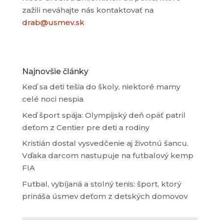
zažili neváhajte nás kontaktovať na
drab@usmev.sk
Najnovšie články
Keď sa deti tešia do školy, niektoré mamy
celé noci nespia
Keď šport spája: Olympijský deň opäť patril
deťom z Centier pre deti a rodiny
Kristián dostal vysvedčenie aj životnú šancu.
Vďaka darcom nastupuje na futbalový kemp
FIA
Futbal, vybíjaná a stolný tenis: šport, ktorý
prináša úsmev deťom z detských domovov