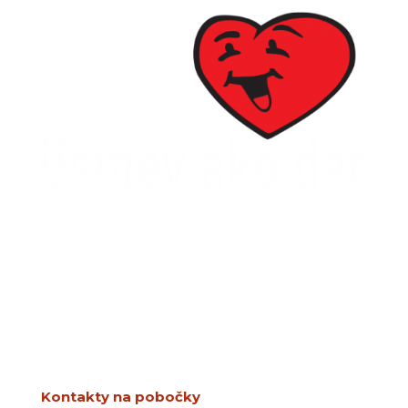
SPDDD
Úsmev ako dar
Ševčenkova 21
851 01 Bratislava
info@usmev.sk
Kontakty na pobočky