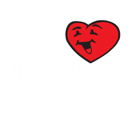
SPDDD
Úsmev ako dar
Ševčenkova 21
851 01 Bratislava
info@usmev.sk