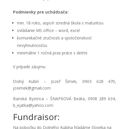
Podmienky pre uchádzača:
min. 18 roko, aspoň stredná škola s maturitou
ovládanie MS office – word, excel
komunikačné zručnosti a spoločenskosť
nevyhnutnosťou
minimálne 1 ročná prax práce s deťmi
V prípade záujmu:
Dolný Kubín – Jozef Šimek, 0903 628 470,
josimek@gmail.com
Banská Bystrica – ŠNAPKOVÁ Beáta, 0908 289 634,
b_ejatka@yahoo.com
Fundraisor:
Na pobočku do Dolného Kubína hľadáme človeka na