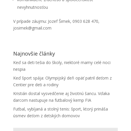
nevyhnutnosťou
V prípade záujmu: Jozef Šimek, 0903 628 470,
josimek@gmail.com
Najnovšie články
Keď sa deti tešia do školy, niektoré mamy celé noci
nespia
Keď šport spája: Olympijský deň opäť patril deťom z
Centier pre deti a rodiny
Kristián dostal vysvedčenie aj životnú šancu. Vďaka
darcom nastupuje na futbalový kemp FIA
Futbal, vybíjaná a stolný tenis: šport, ktorý prináša
úsmev deťom z detských domovov