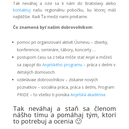
Tak neváhaj a ozvi sa k nám do Bratislavy alebo
kontaktuj
našu regionálnu pobočku, ku ktorej máš
najbližšie. Radi Ťa medzi nami privítame.
Čo znamená byť našim dobrovoľníkom:
pomoc pri organizovaní aktivít Úsmevu – zbierky,
konferencie, semináre, tábory, koncerty …
postupom času sa z teba môže stať Anjel a môžeš
sa zapojiť do
Anjelského programu
– práca s deťmi v
detských domovoch
vzdelávaie dobrovoľníkov – získanie nových
poznatkov – sociálna práca, práca s deťmi, Program
PRIDE – to všetko ti ponúka
Anjelská akadémia
Tak neváhaj a staň sa členom
nášho tímu a pomáhaj tým, ktorí
to potrebuj a ocenia 🙂