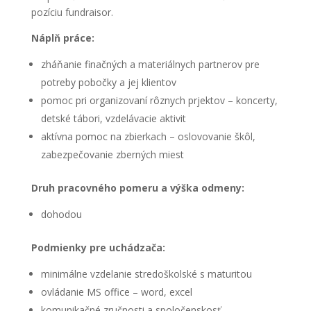
pozíciu fundraisor.
Náplň práce:
zháňanie finačných a materiálnych partnerov pre
potreby pobočky a jej klientov
pomoc pri organizovaní rôznych prjektov – koncerty,
detské tábori, vzdelávacie aktivit
aktívna pomoc na zbierkach – oslovovanie škôl,
zabezpečovanie zberných miest
Druh pracovného pomeru a výška odmeny:
dohodou
Podmienky pre uchádzača:
minimálne vzdelanie stredoškolské s maturitou
ovládanie MS office – word, excel
komunikačné zručnosti a spoločenskosť