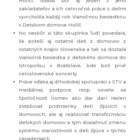
Holíči, odkiaľ bol aj jeden z jeho
zakladateľov a ich celoročná práce s deťmi
vyvrcholila každý rok Vianočnou besiedkou
v Detskom domove Holíč.
No neskôr si táto skupinka ľudí povedala,
že poteší aj ostatné deti z domovov z
ostatných krajov Slovenska a tak sa dostala
Vianočná besiedka z detského domova do
Istropolisu v Bratislave, kde boli prvé
celoslovenské koncerty.
Práve vďaka aj dlhodobej spolupráci s STV a
mediálnej podpore, resp. osvete sa
Spoločnosti Úsmev ako dar darí nielen
zlepšovať podmienky detí žijúcich v
domovoch, ale aj realizovať transformáciu
detských domovov a tým dosiahnuť zmenu
systému starostlivosti o deti žijúce v týchto
zariadeniach.