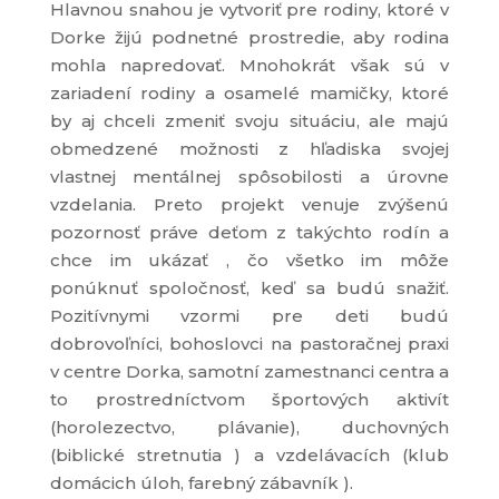
Hlavnou snahou je vytvoriť pre rodiny, ktoré v
Dorke žijú podnetné prostredie, aby rodina
mohla napredovať. Mnohokrát však sú v
zariadení rodiny a osamelé mamičky, ktoré
by aj chceli zmeniť svoju situáciu, ale majú
obmedzené možnosti z hľadiska svojej
vlastnej mentálnej spôsobilosti a úrovne
vzdelania. Preto projekt venuje zvýšenú
pozornosť práve deťom z takýchto rodín a
chce im ukázať , čo všetko im môže
ponúknuť spoločnosť, keď sa budú snažiť.
Pozitívnymi vzormi pre deti budú
dobrovoľníci, bohoslovci na pastoračnej praxi
v centre Dorka, samotní zamestnanci centra a
to prostredníctvom športových aktivít
(horolezectvo, plávanie), duchovných
(biblické stretnutia ) a vzdelávacích (klub
domácich úloh, farebný zábavník ).