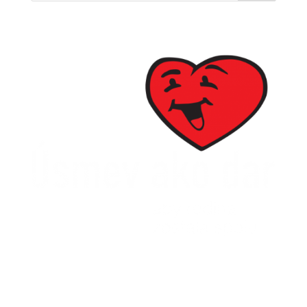
SPDDD
Úsmev ako dar
Ševčenkova 21
851 01 Bratislava