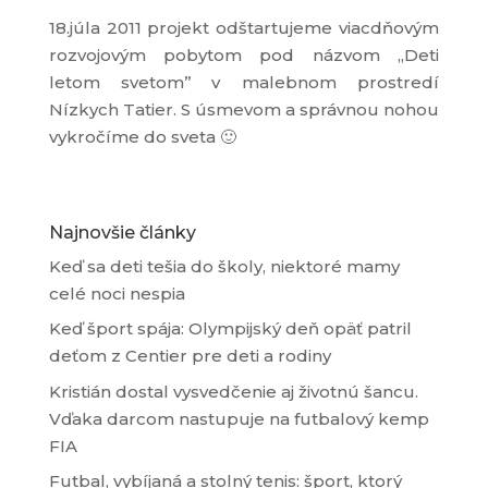
18.júla 2011 projekt odštartujeme viacdňovým
rozvojovým pobytom pod názvom „Deti
letom svetom’’ v malebnom prostredí
Nízkych Tatier. S úsmevom a správnou nohou
vykročíme do sveta 🙂
Najnovšie články
Keď sa deti tešia do školy, niektoré mamy
celé noci nespia
Keď šport spája: Olympijský deň opäť patril
deťom z Centier pre deti a rodiny
Kristián dostal vysvedčenie aj životnú šancu.
Vďaka darcom nastupuje na futbalový kemp
FIA
Futbal, vybíjaná a stolný tenis: šport, ktorý