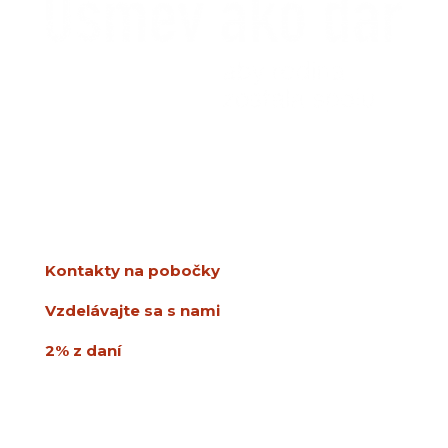
SPDDD
Úsmev ako dar
Ševčenkova 21
851 01 Bratislava
info@usmev.sk
Kontakty na pobočky
Vzdelávajte sa s nami
2% z daní