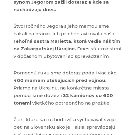
synom Jegorom zažili doteraz a kde sa
nachádzajú dnes.
Štvorročného Jegora s jeho mamou sme
čakali na hranici. Ich príchod avizovala naša
rehoľná sestra Marietta, ktorá vedie náš tím
na Zakarpatskej Ukrajine.
Dnes sú umiestení
v dočasnom ubytovaní so sprevádzaním.
Pomocnú ruku sme doteraz podali viac ako
400 mamám utekajúcich pred vojnou.
Priamo na Ukrajinu, na konkrétne miesta
pomoci sme doviezli
32 kamiónov so 600
tonami
všetkého potrebného na prežitie.
Žien, ktoré sa rozhodli žiť a vychovávať svoje
deti na Slovensku ako je Taisia, sprevádzajú
naši sociálni pracovníci a psychológovia na