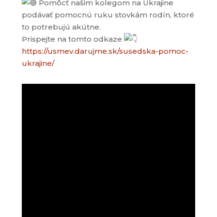
Pomôcť našim kolegom na Ukrajine
podávať pomocnú ruku stovkám rodín, ktoré
to potrebujú akútne.
Prispejte na tomto odkaze
https://usmev.darujme.sk/susedska-pomoc-
ukrajine/