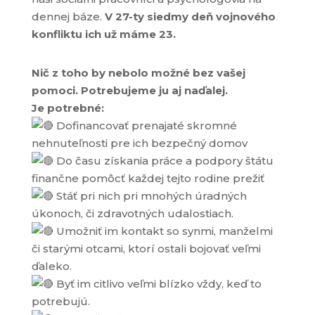
dennej báze.
V 27-ty siedmy deň vojnového
konfliktu ich už máme 23.
Nič z toho by nebolo možné bez vašej
pomoci. Potrebujeme ju aj naďalej.
Je potrebné:
Dofinancovať prenajaté skromné
nehnuteľnosti pre ich bezpečný domov
Do času získania práce a podpory štátu
finančne pomôcť každej tejto rodine prežiť
Stáť pri nich pri mnohých úradných
úkonoch, či zdravotných udalostiach.
Umožniť im kontakt so synmi, manželmi
či starými otcami, ktorí ostali bojovať veľmi
ďaleko.
Byť im citlivo veľmi blízko vždy, keď to
potrebujú.