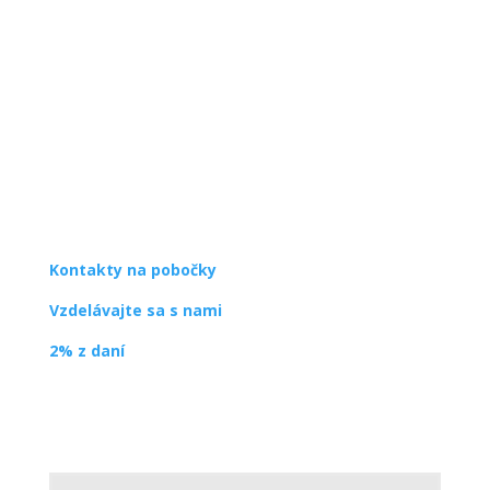
SPDDD
Úsmev ako dar
Ševčenkova 21
851 01 Bratislava
info@usmev.sk
Kontakty na pobočky
Vzdelávajte sa s nami
2% z daní