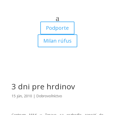
Podporte
Milan rúfus
3 dni pre hrdinov
15 jún, 2010
|
Dobrovoľníctvo
Centrum MAK v Trnave sa rozhodlo zapojiť do