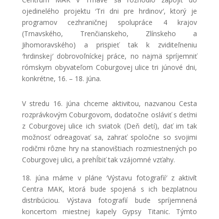
ojedinelého projektu ′Tri dni pre hrdinov′, ktorý je
programov cezhraničnej spolupráce 4 krajov
(Trnavského, Trenčianskeho, Zlínskeho a
Jihomoravského) a prispieť tak k zviditeľneniu
′hrdinskej′ dobrovoľníckej práce, no najmä spríjemniť
rómskym obyvateľom Coburgovej ulice tri júnové dni,
konkrétne, 16. – 18. júna.
V stredu 16. júna chceme aktivitou, nazvanou Cesta
rozprávkovým Coburgovom, dodatočne osláviť s deťmi
z Coburgovej ulice ich sviatok (Deň detí), dať im tak
možnosť odreagovať sa, zahrať spoločne so svojimi
rodičmi rôzne hry na stanovištiach rozmiestnených po
Coburgovej ulici, a prehĺbiť tak vzájomné vzťahy.
18. júna máme v pláne ′Výstavu fotografií′ z aktivít
Centra MAK, ktorá bude spojená s ich bezplatnou
distribúciou. Výstava fotografií bude spríjemnená
koncertom miestnej kapely Gypsy Titanic. Týmto