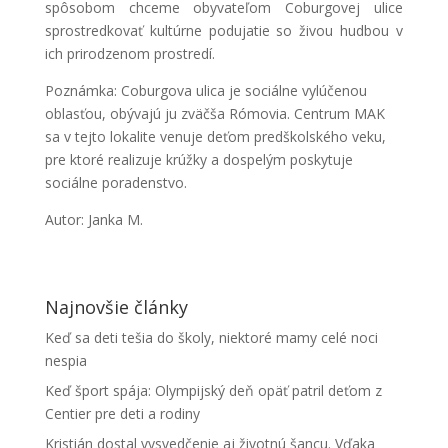
spôsobom chceme obyvateľom Coburgovej ulice
sprostredkovať kultúrne podujatie so živou hudbou v
ich prirodzenom prostredí.
Poznámka: Coburgova ulica je sociálne vylúčenou
oblasťou, obývajú ju zväčša Rómovia. Centrum MAK
sa v tejto lokalite venuje deťom predškolského veku,
pre ktoré realizuje krúžky a dospelým poskytuje
sociálne poradenstvo.
Autor: Janka M.
Najnovšie články
Keď sa deti tešia do školy, niektoré mamy celé noci
nespia
Keď šport spája: Olympijský deň opäť patril deťom z
Centier pre deti a rodiny
Kristián dostal vysvedčenie aj životnú šancu. Vďaka