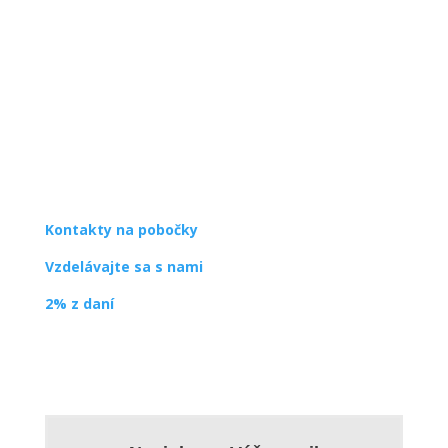
SPDDD
Úsmev ako dar
Ševčenkova 21
851 01 Bratislava
info@usmev.sk
Kontakty na pobočky
Vzdelávajte sa s nami
2% z daní