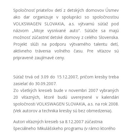
Spoločnosť priateľov detí z detských domovov Úsmev
ako dar organizuje v spolupráci so spoločnosťou
VOLKSWAGEN SLOVAKIA, a.s. výtvarnú súťaž pod
názvom „Moje vysnívané auto“. Súťaže sa majú
možnosť zúčastniť detské domovy z celého Slovenska.
Projekt slúži na podporu výtvarného talentu detí,
aktívneho trávenia voľného času. Pre víťazov sú
pripravené zaujímavé ceny.
Súťaž trvá od 3.09 do 15.12.2007, pričom kresby treba
zasielať do 30.09.2007.
Zo všetkých kresieb bude v novembri 2007 vybraných
20 víťazných, ktoré budú uverejnené v kalendári
spoločnosti VOLKSWAGEN SLOVAKIA, a.s. na rok 2008.
(Vek autorov a technika kresby sú bez obmedzenia).
Autori víťazných kresieb sa 8.12.2007 zúčastnia
špeciálneho Mikulášskeho programu (v rámci ktorého