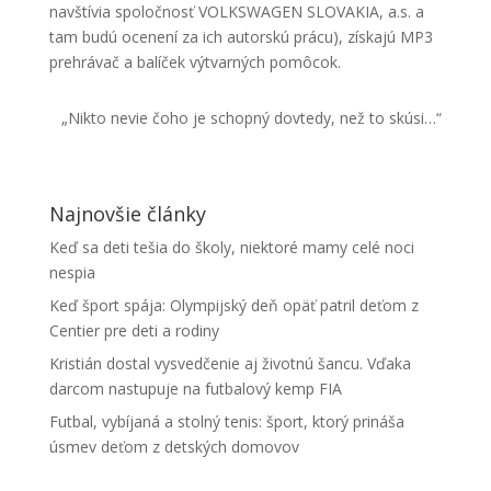
navštívia spoločnosť VOLKSWAGEN SLOVAKIA, a.s. a
tam budú ocenení za ich autorskú prácu), získajú MP3
prehrávač a balíček výtvarných pomôcok.
„Nikto nevie čoho je schopný dovtedy, než to skúsi…“
Najnovšie články
Keď sa deti tešia do školy, niektoré mamy celé noci
nespia
Keď šport spája: Olympijský deň opäť patril deťom z
Centier pre deti a rodiny
Kristián dostal vysvedčenie aj životnú šancu. Vďaka
darcom nastupuje na futbalový kemp FIA
Futbal, vybíjaná a stolný tenis: šport, ktorý prináša
úsmev deťom z detských domovov