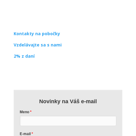
SPDDD
Úsmev ako dar
Ševčenkova 21
851 01 Bratislava
info@usmev.sk
Kontakty na pobočky
Vzdelávajte sa s nami
2% z daní
Novinky na Váš e-mail
Meno
E-mail