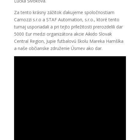
Lucka Sivoková.
Za tento krásny zážitok ďakujeme spoločnostiam
Camozzi s.r.o a STAF Automation, s.r.o., ktoré tento
turnaj usporiadali a pri tejto príležitosti prerozdelili dar
5000 Eur medzi organizátora akcie Aikido Slovak
Central Region, Jupie futbalovú školu Mareka Hamšíka
a naše občianske združenie Úsmev ako dar.