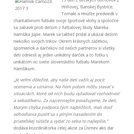
Hriňovej, Banskej Bystrice,
Tornale a Hnúšte predviedli v
charitatívnom futbale svoje športové vlohy a spoločne
sa zabavili proti deťom z futbalovej školy Mareka
Hamšíka Jupie. Marek sa taktiež pridal a ukázal deťom
niekoľko svojich trikov. Okrem krásnych zážitkov,
spomienok a darčekov od našich partnerov si všetky
deti odniesli aj jeden unikátny darček a to fotku s
unikátom vo svete slovenského futbalu Marekom
Hamšíkom.
„Je veľmi dôležité, aby naše deti zažili aj pocit
ocenenia a uznania. Na ňom potom môžu stavať v
situáciách, ktoré od nich budú vyžadovať rozhodnosť
a sebadôveru. Za najcennejšie považujeme, že deti,
ktorým chýba podpora tých najbližších, mali dosť
odhodlania pustiť sa s plným nasadením do
priateľskej súťaže a vydať zo seba to najlepšie,“
dodáva koordinátorka celej akcie za Úsmev ako dar