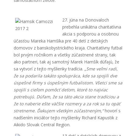
samostatnom živote.
27. júna na Donovaloch
prebehla unikátna charitatívna
akcia s podporou a osobnou
účasťou Mareka Hamšíka pre 40 detí z detských
domovov z banskobystrického kraja. Charitatívny futbal
bol prvým ročníkom a všetky zúčastnené strany, tak
ako partneri, tak aj samotný Marek Hamšík dúfajú, že
sa vytvorí z tejto myšlienky tradícia.
„Sme veľmi radi,
že sa podarila takáto spolupráca, kde sa spojili dve
úspešné firmy s úspešným futbalistom. Všetci sme sa
spojili s cieľom pomôcť deťom, ktoré to najviac
potrebujú. Dúfam, že sa táto akcia stane tradíciou a
že to naberie ešte väčšie rozmery a za rok sa tu opäť
stretneme. Ďakujem všetkým zúčastneným,“
hovorí s
nadšením iniciátor tejto myšlienky Richard Kapustik z
Aikido Slovak Central Region.
13 detí z detských domovov z