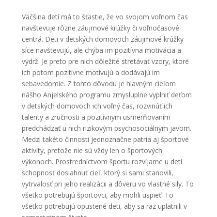
Väčšina detí má to šťastie, že vo svojom voľnom čas
navštevuje rôzne záujmové krúžky či voľnočasové
centrá. Deti v detských domovoch záujmové krúžky
síce navštevujú, ale chýba im pozitívna motivácia a
výdrž. Je preto pre nich dôležité stretávať vzory, ktoré
ich potom pozitívne motivujú a dodávajú im
sebavedomie. Z tohto dôvodu je hlavným cieľom
nášho Anjelského programu zmysluplne vyplniť deťom
v detských domovoch ich voľný čas, rozvinúť ich
talenty a zručnosti a pozitívnym usmerňovaním
predchádzať u nich rizikovým psychosociálnym javom.
Medzi takéto činnosti jednoznačne patria aj športové
aktivity, pretože nie sú vždy len o športových
výkonoch. Prostredníctvom športu rozvíjame u detí
schopnosť dosiahnuť cieľ, ktorý si sami stanovili,
vytrvalosť pri jeho realizácii a dôveru vo vlastné sily. To
všetko potrebujú športovci, aby mohli uspieť. To
všetko potrebujú opustené deti, aby sa raz uplatnili v