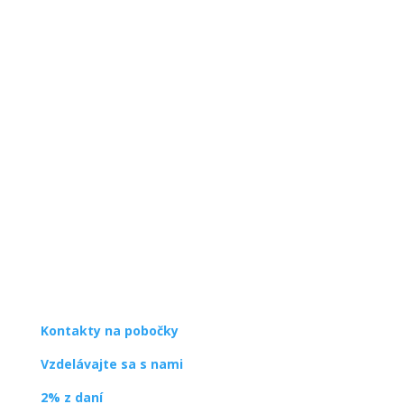
SPDDD
Úsmev ako dar
Ševčenkova 21
851 01 Bratislava
info@usmev.sk
Kontakty na pobočky
Vzdelávajte sa s nami
2% z daní