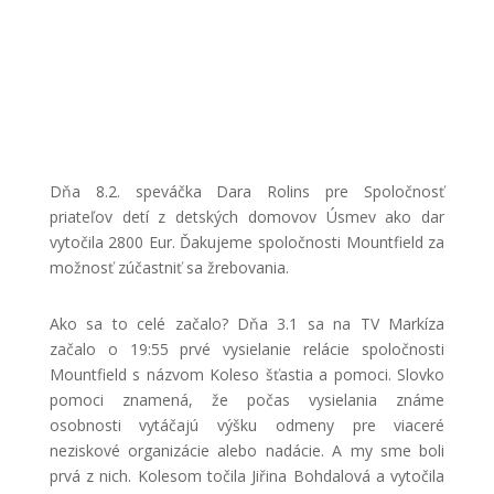
Dňa 8.2. speváčka Dara Rolins pre Spoločnosť
priateľov detí z detských domovov Úsmev ako dar
vytočila 2800 Eur. Ďakujeme spoločnosti Mountfield za
možnosť zúčastniť sa žrebovania.
Ako sa to celé začalo? Dňa 3.1 sa na TV Markíza
začalo o 19:55 prvé vysielanie relácie spoločnosti
Mountfield s názvom Koleso šťastia a pomoci. Slovko
pomoci znamená, že počas vysielania známe
osobnosti vytáčajú výšku odmeny pre viaceré
neziskové organizácie alebo nadácie. A my sme boli
prvá z nich. Kolesom točila Jiřina Bohdalová a vytočila