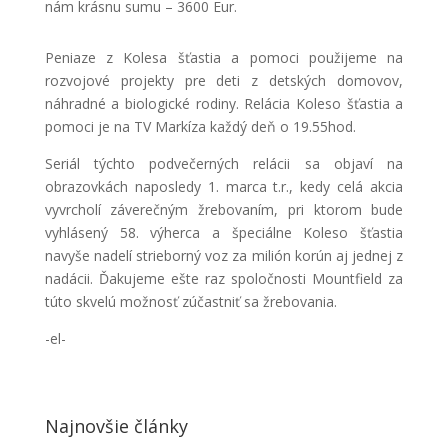
nám krásnu sumu – 3600 Eur.
Peniaze z Kolesa šťastia a pomoci použijeme na
rozvojové projekty pre deti z detských domovov,
náhradné a biologické rodiny. Relácia Koleso šťastia a
pomoci je na TV Markíza každý deň o 19.55hod.
Seriál týchto podvečerných relácii sa objaví na
obrazovkách naposledy 1. marca t.r., kedy celá akcia
vyvrcholí záverečným žrebovaním, pri ktorom bude
vyhlásený 58. výherca a špeciálne Koleso šťastia
navyše nadelí strieborný voz za milión korún aj jednej z
nadácii. Ďakujeme ešte raz spoločnosti Mountfield za
túto skvelú možnosť zúčastniť sa žrebovania.
-el-
Najnovšie články