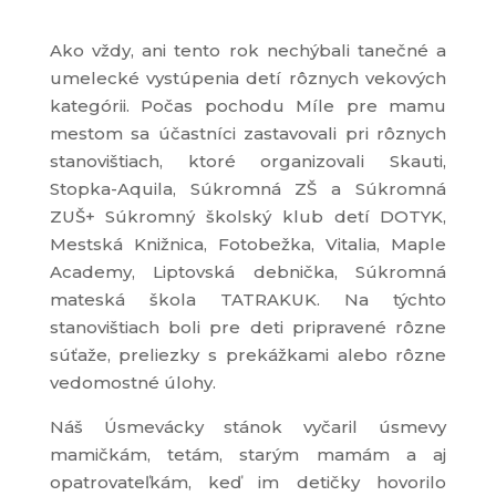
Ako vždy, ani tento rok nechýbali tanečné a
umelecké vystúpenia detí rôznych vekových
kategórii. Počas pochodu Míle pre mamu
mestom sa účastníci zastavovali pri rôznych
stanovištiach, ktoré organizovali Skauti,
Stopka-Aquila, Súkromná ZŠ a Súkromná
ZUŠ+ Súkromný školský klub detí DOTYK,
Mestská Knižnica, Fotobežka, Vitalia, Maple
Academy, Liptovská debnička, Súkromná
mateská škola TATRAKUK. Na týchto
stanovištiach boli pre deti pripravené rôzne
súťaže, preliezky s prekážkami alebo rôzne
vedomostné úlohy.
Náš Úsmevácky stánok vyčaril úsmevy
mamičkám, tetám, starým mamám a aj
opatrovateľkám, keď im detičky hovorilo