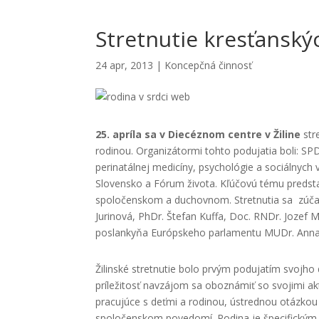
Stretnutie kresťanský
24 apr, 2013
|
Koncepčná činnosť
25. apríla sa v Diecéznom centre v Žiline
stre
rodinou. Organizátormi tohto podujatia boli: S
perinatálnej medicíny, psychológie a sociálnych
Slovensko a Fórum života. Kľúčovú tému predsta
spoločenskom a duchovnom. Stretnutia sa zúčast
Jurinová, PhDr. Štefan Kuffa, Doc. RNDr. Jozef M
poslankyňa Európskeho parlamentu MUDr. Anna
Žilinské stretnutie bolo prvým podujatím svojho 
príležitosť navzájom sa oboznámiť so svojimi akti
pracujúce s deťmi a rodinou, ústrednou otázkou b
spoločenskom povedomí. Rodina je špecifickým 