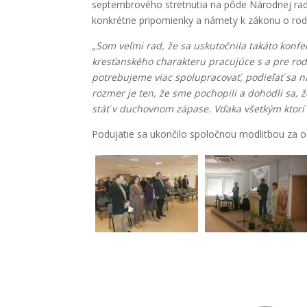
septembrového stretnutia na pôde Národnej rady 
konkrétne pripomienky a námety k zákonu o rod
„Som veľmi rad, že sa uskutočnila takáto konfer
kresťanského charakteru pracujúce s a pre rod
potrebujeme viac spolupracovať, podieľať sa n
rozmer je ten, že sme pochopili a dohodli sa, ž
stáť v duchovnom zápase. Vďaka všetkým ktorí p
Podujatie sa ukončilo spoločnou modlitbou za o