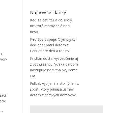
Najnovšie články
Keď sa deti tešia do školy,
niektoré mamy celé noci
nespia
Keď šport spája: Olympijský
deň opäť patril deťom z
a
Centier pre deti a rodiny
 a
Kristián dostal vysvedčenie aj
twork
životnú šancu. Vďaka darcom
nastupuje na futbalový kemp
FIA
Futbal, vybíjaná a stolný tenis:
šport, ktorý prináša úsmev
deťom z detských domovov
zácií
ácie
ajú