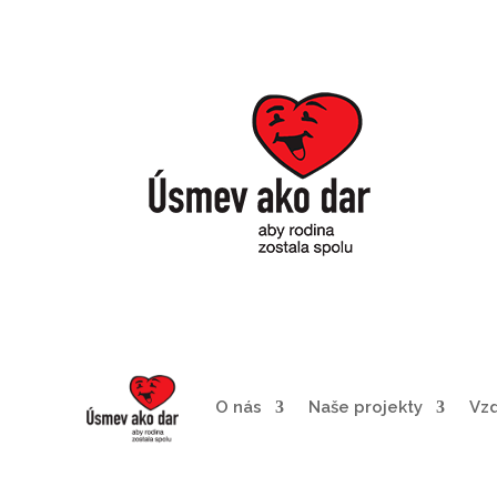
O nás
Naše projekty
Vz