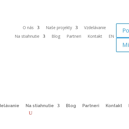
O nás
Naše projekty
Vzdelávanie
Po
Na stiahnutie
Blog
Partneri
Kontakt
EN
Mi
delávanie
Na stiahnutie
Blog
Partneri
Kontakt