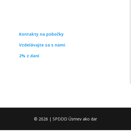
SPDDD
Úsmev ako dar
Ševčenkova 21
851 01 Bratislava
info@usmev.sk
Kontakty na pobočky
Vzdelávajte sa s nami
2% z daní
© 2026 | SPDDD Úsmev ako dar