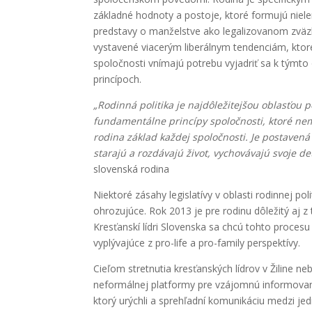
základné hodnoty a postoje, ktoré formujú niele
predstavy o manželstve ako legalizovanom zväzk
vystavené viacerým liberálnym tendenciám, ktor
spoločnosti vnímajú potrebu vyjadriť sa k týmto
princípoch.
„Rodinná politika je najdôležitejšou oblasťou p
fundamentálne princípy spoločnosti, ktoré n
rodina základ každej spoločnosti. Je postaven
starajú a rozdávajú život, vychovávajú svoje d
slovenská rodina
Niektoré zásahy legislatívy v oblasti rodinnej p
ohrozujúce. Rok 2013 je pre rodinu dôležitý aj z
Kresťanskí lídri Slovenska sa chcú tohto proces
vyplývajúce z pro-life a pro-family perspektívy.
Cieľom stretnutia kresťanských lídrov v Žiline ne
neformálnej platformy pre vzájomnú informovanos
ktorý urýchli a sprehľadní komunikáciu medzi j