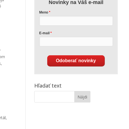
Novinky na Váš e-mail
é
Meno
E-mail
a
jom
Odoberať novinky
s,
Hľadať text
tál,