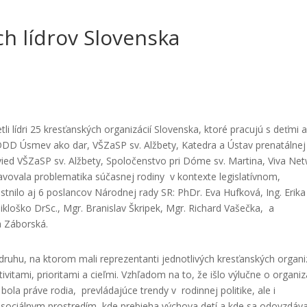
ch lídrov Slovenska
tli lídri 25 kresťanských organizácií Slovenska, ktoré pracujú s deťmi 
PDDD Úsmev ako dar, VŠZaSP sv. Alžbety, Katedra a Ústav prenatálnej
 vied VŠZaSP sv. Alžbety, Spoločenstvo pri Dóme sv. Martina, Viva Ne
vovala problematika súčasnej rodiny v kontexte legislatívnom,
nilo aj 6 poslancov Národnej rady SR: PhDr. Eva Hufková, Ing. Erika
ikloško DrSc., Mgr. Branislav Škripek, Mgr. Richard Vašečka, a
 Záborská.
druhu, na ktorom mali reprezentanti jednotlivých kresťanských organi
vitami, prioritami a cieľmi. Vzhľadom na to, že išlo výlučne o organiz
ola práve rodia, prevládajúce trendy v rodinnej politike, ale i
sociálnym prostredím, kde prebieha výchova detí a kde sa odovzdáv