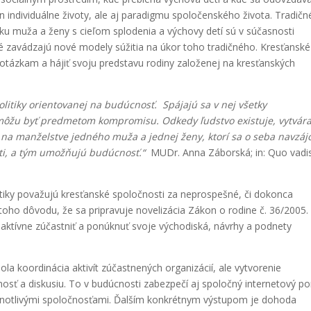
n individuálne životy, ale aj paradigmu spoločenského života. Tradičn
u muža a ženy s cieľom splodenia a výchovy detí sú v súčasnosti
é zavádzajú nové modely súžitia na úkor toho tradičného. Kresťanské
 otázkam a hájiť svoju predstavu rodiny založenej na kresťanských
olitiky orientovanej na budúcnosť. Spájajú sa v nej všetky
emôžu byť predmetom kompromisu. Odkedy ľudstvo existuje, vytvár
á na manželstve jedného muža a jednej ženy, ktorí sa o seba navzá
eti, a tým umožňujú budúcnosť.“
MUDr. Anna Záborská; in: Quo vadi
olitiky považujú kresťanské spoločnosti za neprospešné, či dokonca
 toho dôvodu, že sa pripravuje novelizácia Zákon o rodine č. 36/2005.
u aktívne zúčastniť a ponúknuť svoje východiská, návrhy a podnety
bola koordinácia aktivít zúčastnených organizácií, ale vytvorenie
ť a diskusiu. To v budúcnosti zabezpečí aj spoločný internetový por
ednotlivými spoločnosťami. Ďalším konkrétnym výstupom je dohoda