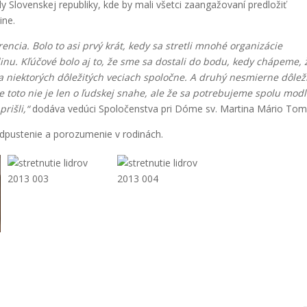
Slovenskej republiky, kde by mali všetci zaangažovaní predložiť
ine.
encia. Bolo to asi prvý krát, kedy sa stretli mnohé organizácie
inu. Kľúčové bolo aj to, že sme sa dostali do bodu, kedy chápeme, 
a niektorých dôležitých veciach spoločne. A druhý nesmierne dôlež
e toto nie je len o ľudskej snahe, ale že sa potrebujeme spolu modl
rišli,“
dodáva vedúci Spoločenstva pri Dóme sv. Martina Mário Tom
dpustenie a porozumenie v rodinách.