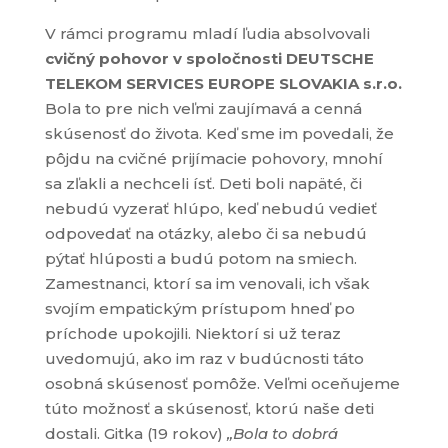
V rámci programu mladí ľudia absolvovali
cvičný pohovor v spoločnosti DEUTSCHE
TELEKOM SERVICES EUROPE SLOVAKIA s.r.o.
Bola to pre nich veľmi zaujímavá a cenná
skúsenosť do života. Keď sme im povedali, že
pôjdu na cvičné prijímacie pohovory, mnohí
sa zľakli a nechceli ísť. Deti boli napäté, či
nebudú vyzerať hlúpo, keď nebudú vedieť
odpovedať na otázky, alebo či sa nebudú
pýtať hlúposti a budú potom na smiech.
Zamestnanci, ktorí sa im venovali, ich však
svojím empatickým prístupom hneď po
príchode upokojili. Niektorí si už teraz
uvedomujú, ako im raz v budúcnosti táto
osobná skúsenosť pomôže. Veľmi oceňujeme
túto možnosť a skúsenosť, ktorú naše deti
dostali. Gitka (19 rokov)
„Bola to dobrá