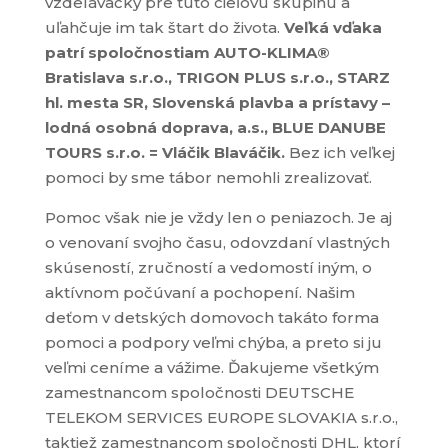
vzdelávačky pre túto cieľovú skupinu a
uľahčuje im tak štart do života.
Veľká vďaka
patrí spoločnostiam AUTO-KLIMA®
Bratislava s.r.o., TRIGON PLUS s.r.o., STARZ
hl. mesta SR, Slovenská plavba a prístavy –
lodná osobná doprava, a.s., BLUE DANUBE
TOURS s.r.o. = Vláčik Blaváčik.
Bez ich veľkej
pomoci by sme tábor nemohli zrealizovať.
Pomoc však nie je vždy len o peniazoch. Je aj
o venovaní svojho času, odovzdaní vlastných
skúseností, zručností a vedomostí iným, o
aktívnom počúvaní a pochopení. Našim
deťom v detských domovoch takáto forma
pomoci a podpory veľmi chýba, a preto si ju
veľmi ceníme a vážime. Ďakujeme všetkým
zamestnancom spoločnosti DEUTSCHE
TELEKOM SERVICES EUROPE SLOVAKIA s.r.o.,
taktiež zamestnancom spoločnosti DHL, ktorí