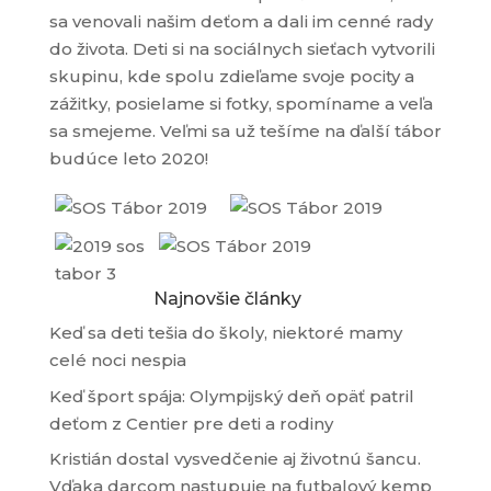
sa venovali našim deťom a dali im cenné rady
do života. Deti si na sociálnych sieťach vytvorili
skupinu, kde spolu zdieľame svoje pocity a
zážitky, posielame si fotky, spomíname a veľa
sa smejeme. Veľmi sa už tešíme na ďalší tábor
budúce leto 2020!
Najnovšie články
Keď sa deti tešia do školy, niektoré mamy
celé noci nespia
Keď šport spája: Olympijský deň opäť patril
deťom z Centier pre deti a rodiny
Kristián dostal vysvedčenie aj životnú šancu.
Vďaka darcom nastupuje na futbalový kemp