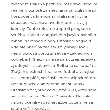
možnosti získania pôžičiek, rozprávali sme im
reálne možnosti zamestnania sa, učili sme ich
hospodáriť s financiami, hrali sme hry na
sebaspoznávanie a uvedomenie si svojej
identity. Tento rok sme doplnili program o
výučbu základov anglického jazyka, nakoľko
mnohí domováci hľadajú šťastie v Anglicku,
kde ale hneď na začiatku zlyhávajú kvôli
neschopnosti dorozumieť sa v základných
potrebách. Snažili sme sa samozrejme, aby si
aj oddýchli a zabavili sa. Boli sme sa kúpať na
Zlatých pieskoch, hrali sme futbal a volejbal
na T-com pláži, navštívili sme nocľaháreň pre
bezdomovcov, videli sme nočnú krásu
Bratislavy z vyhliadkovej veže UFO, vozili sme
sa zadarmo na Vláčiku Blaváčiku. Deti ale
najviac ocenili v spätnej väzbe to, že sme sa
spolu veľa rozprávali.