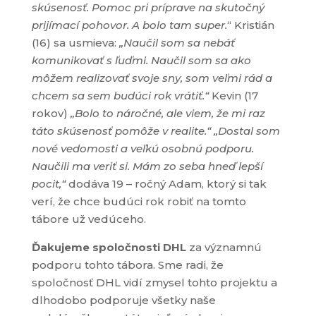
skúsenosť. Pomoc pri príprave na skutočný
prijímací pohovor. A bolo tam super.
“ Kristián
(16) sa usmieva:
„Naučil som sa nebáť
komunikovať s ľuďmi. Naučil som sa ako
môžem realizovať svoje sny, som veľmi rád a
chcem sa sem budúci rok vrátiť.“
Kevin (17
rokov)
„Bolo to náročné, ale viem, že mi raz
táto skúsenosť pomôže v realite.“ „Dostal som
nové vedomosti a veľkú osobnú podporu.
Naučili ma veriť si. Mám zo seba hneď lepší
pocit,“
dodáva 19 – ročný Adam, ktorý si tak
verí, že chce budúci rok robiť na tomto
tábore už vedúceho.
Ďakujeme spoločnosti DHL
za významnú
podporu tohto tábora. Sme radi, že
spoločnosť DHL vidí zmysel tohto projektu a
dlhodobo podporuje všetky naše