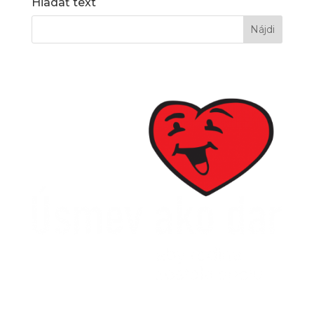
Hľadať text
SPDDD
Úsmev ako dar