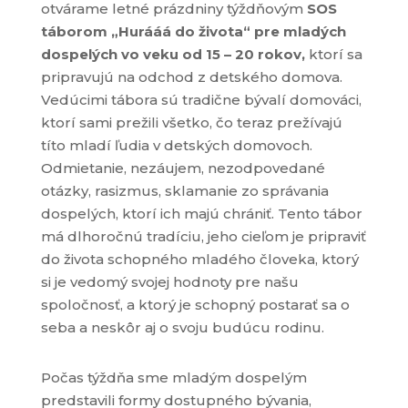
otvárame letné prázdniny týždňovým
SOS
táborom „Hurááá do života“ pre mladých
dospelých vo veku od 15 – 20 rokov,
ktorí sa
pripravujú na odchod z detského domova.
Vedúcimi tábora sú tradične bývalí domováci,
ktorí sami prežili všetko, čo teraz prežívajú
títo mladí ľudia v detských domovoch.
Odmietanie, nezáujem, nezodpovedané
otázky, rasizmus, sklamanie zo správania
dospelých, ktorí ich majú chrániť. Tento tábor
má dlhoročnú tradíciu, jeho cieľom je pripraviť
do života schopného mladého človeka, ktorý
si je vedomý svojej hodnoty pre našu
spoločnosť, a ktorý je schopný postarať sa o
seba a neskôr aj o svoju budúcu rodinu.
Počas týždňa sme mladým dospelým
predstavili formy dostupného bývania,