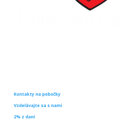
SPDDD
Úsmev ako dar
Ševčenkova 21
851 01 Bratislava
info@usmev.sk
Kontakty na pobočky
Vzdelávajte sa s nami
2% z daní