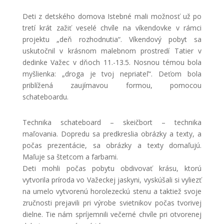
Deti z detského domova Istebné mali možnosť už po
tretí krát zažiť veselé chvíle na víkendovke v rámci
projektu „deň rozhodnutia“. Víkendový pobyt sa
uskutočnil v krásnom malebnom prostredí Tatier v
dedinke Važec v dňoch 11.-13.5. Nosnou témou bola
myšlienka: „droga je tvoj nepriateľ“. Deťom bola
priblížená zaujímavou formou, pomocou
schateboardu.
Technika schateboard – skeičbort – technika
maľovania. Dopredu sa predkreslia obrázky a texty, a
počas prezentácie, sa obrázky a texty domaľujú.
Maľuje sa štetcom a farbami.
Deti mohli počas pobytu obdivovať krásu, ktorú
vytvorila príroda vo Važeckej jaskyni, vyskúšali si vyliezť
na umelo vytvorenú horolezeckú stenu a taktiež svoje
zručnosti prejavili pri výrobe svietnikov počas tvorivej
dielne. Tie nám spríjemnili večerné chvíle pri otvorenej