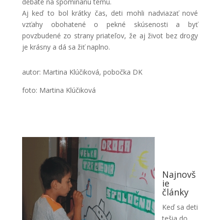
debate na spomínanú tému.
Aj keď to bol krátky čas, deti mohli nadviazať nové
vzťahy obohatené o pekné skúsenosti a byť
povzbudené zo strany priateľov, že aj život bez drogy
je krásny a dá sa žiť naplno.
autor: Martina Klúčiková, pobočka DK
foto: Martina Klúčiková
Najnovš
ie
články
Keď sa deti
tešia do