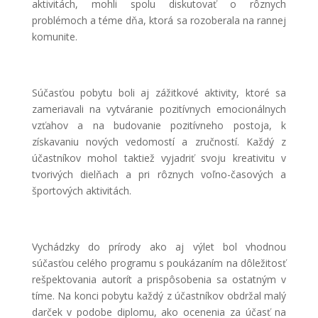
aktivitách, mohli spolu diskutovať o rôznych
problémoch a téme dňa, ktorá sa rozoberala na rannej
komunite.
Súčasťou pobytu boli aj zážitkové aktivity, ktoré sa
zameriavali na vytváranie pozitívnych emocionálnych
vzťahov a na budovanie pozitívneho postoja, k
získavaniu nových vedomostí a zručností. Každý z
účastníkov mohol taktiež vyjadriť svoju kreativitu v
tvorivých dielňach a pri rôznych voľno-časových a
športových aktivitách.
Vychádzky do prírody ako aj výlet bol vhodnou
súčasťou celého programu s poukázaním na dôležitosť
rešpektovania autorít a prispôsobenia sa ostatným v
tíme. Na konci pobytu každý z účastníkov obdržal malý
darček v podobe diplomu, ako ocenenia za účasť na