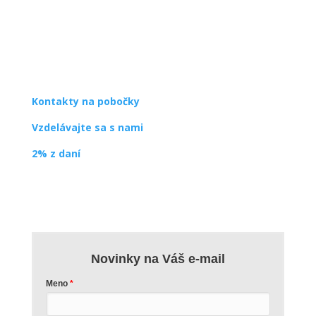
SPDDD
Úsmev ako dar
Ševčenkova 21
851 01 Bratislava
info@usmev.sk
Kontakty na pobočky
Vzdelávajte sa s nami
2% z daní
Novinky na Váš e-mail
Meno