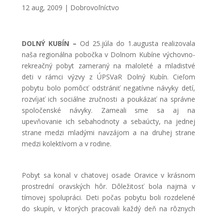
12 aug, 2009
|
Dobrovoľníctvo
DOLNÝ KUBÍN –
Od 25.júla do 1.augusta realizovala
naša regionálna pobočka v Dolnom Kubíne výchovno-
rekreačný pobyt zameraný na maloleté a mladistvé
deti v rámci výzvy z ÚPSVaR Dolný Kubín. Cieľom
pobytu bolo pomôcť odstrániť negatívne návyky detí,
rozvíjať ich sociálne zručnosti a poukázať na správne
spoločenské návyky. Zameali sme sa aj na
upevňovanie ich sebahodnoty a sebaúcty, na jednej
strane medzi mladými navzájom a na druhej strane
medzi kolektívom a v rodine.
Pobyt sa konal v chatovej osade Oravice v krásnom
prostrední oravských hôr. Dôležitosť bola najmä v
tímovej spolupráci. Deti počas pobytu boli rozdelené
do skupín, v ktorých pracovali každý deň na rôznych