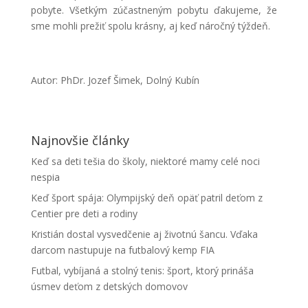
pobyte. Všetkým zúčastneným pobytu ďakujeme, že
sme mohli prežiť spolu krásny, aj keď náročný týždeň.
Autor: PhDr. Jozef Šimek, Dolný Kubín
Najnovšie články
Keď sa deti tešia do školy, niektoré mamy celé noci
nespia
Keď šport spája: Olympijský deň opäť patril deťom z
Centier pre deti a rodiny
Kristián dostal vysvedčenie aj životnú šancu. Vďaka
darcom nastupuje na futbalový kemp FIA
Futbal, vybíjaná a stolný tenis: šport, ktorý prináša
úsmev deťom z detských domovov