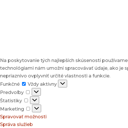
Na poskytovanie tých najlepších skúseností používame t
technológiami nám umožní spracovávať údaje, ako je spr
nepriaznivo ovplyvniť určité vlastnosti a funkcie.
Funkčné
Funkčné
Vždy aktívny
Predvoľby
Predvoľby
Štatistiky
Štatistiky
Marketing
Marketing
Spravovať možnosti
Správa služieb