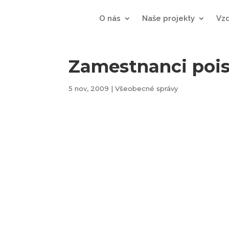
O nás
Naše projekty
Vz
Zamestnanci pois
5 nov, 2009
|
Všeobecné správy