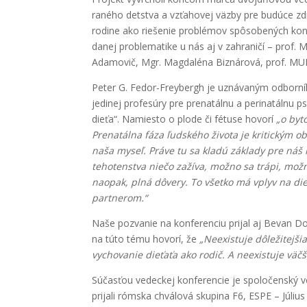
raného detstva a vzťahovej väzby pre budúce zd
rodine ako riešenie problémov spôsobených kon
danej problematike u nás aj v zahraničí – prof. 
Adamovič, Mgr. Magdaléna Biznárová, prof. MUDr
Peter G. Fedor-Freybergh je uznávaným odborníkom
jedinej profesúry pre prenatálnu a perinatálnu 
dieťa“. Namiesto o plode či fétuse hovorí
„o byt
Prenatálna fáza ľudského života je kritickým o
naša myseľ. Práve tu sa kladú základy pre náš 
tehotenstva niečo zažíva, možno sa trápi, možn
naopak, plná dôvery. To všetko má vplyv na di
partnerom.“
Naše pozvanie na konferenciu prijal aj Bevan D
na túto tému hovorí, že
„Neexistuje dôležitejšia
vychovanie dieťaťa ako rodič. A neexistuje väč
Súčasťou vedeckej konferencie je spoločenský v
prijali rómska chválová skupina F6, ESPE – Júli