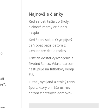
Najnovšie články
Keď sa deti tešia do školy,
niektoré mamy celé noci
nespia
Keď šport spája: Olympijský
deň opäť patril deťom z
Centier pre deti a rodiny
 o
Kristián dostal vysvedčenie aj
životnú šancu. Vďaka darcom
nastupuje na futbalový kemp
FIA
udí
Futbal, vybíjaná a stolný tenis:
ie“,
šport, ktorý prináša úsmev
deťom z detských domovov
znam