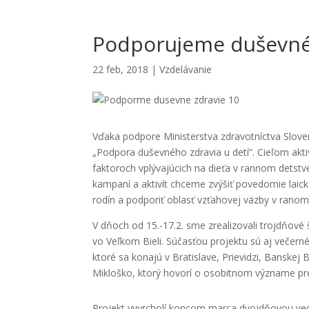
Podporujeme duševné 
22 feb, 2018
|
Vzdelávanie
Vďaka podpore Ministerstva zdravotníctva Sloven
„Podpora duševného zdravia u detí“. Cieľom aktiv
faktoroch vplývajúcich na dieťa v rannom detst
kampaní a aktivít chceme zvýšiť povedomie laick
rodín a podporiť oblasť vzťahovej väzby v ranom
V dňoch od 15.-17.2. sme zrealizovali trojdňové
vo Veľkom Bieli. Súčasťou projektu sú aj večer
ktoré sa konajú v Bratislave, Prievidzi, Banskej 
Mikloško, ktorý hovorí o osobitnom význame pre
Projekt vyvrcholí koncom marca dvojdňovou ve