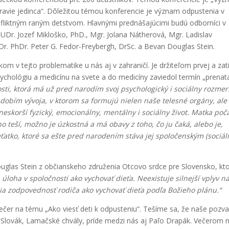
ravie jedinca“. Dôležitou témou konferencie je význam odpustenia v
fliktným raným detstvom. Hlavnými prednášajúcimi budú odborníci v
MUDr. Jozef Mikloško, PhD., Mgr. Jolana Nátherová, Mgr. Ladislav
. PhDr. Peter G. Fedor-Freybergh, DrSc. a Bevan Douglas Stein.
 v tejto problematike u nás aj v zahraničí. Je držiteľom prvej a zat
psychológiu a medicínu na svete a do medicíny zaviedol termín „prenat
osti, ktorá má už pred narodím svoj psychologický i sociálny rozmer
bdobím vývoja, v ktorom sa formujú nielen naše telesné orgány, ale 
neskorší fyzický, emocionálny, mentálny i sociálny život. Matka poč
o teší, možno je úzkostná a má obavy z toho, čo ju čaká, alebo je,
eťatko, ktoré sa ešte pred narodením stáva jej spoločenským (sociá
ouglas Stein z občianskeho združenia Otcovo srdce pre Slovensko, kt
 úloha v spoločnosti ako vychovať dieťa. Neexistuje silnejší vplyv n
šia zodpovednosť rodiča ako vychovať dieťa podľa Božieho plánu.“
ečer na tému „Ako viesť deti k odpusteniu“. Tešíme sa, že naše pozva
us Slovák, Lamačské chvály, príde medzi nás aj Paľo Drapák. Večerom 