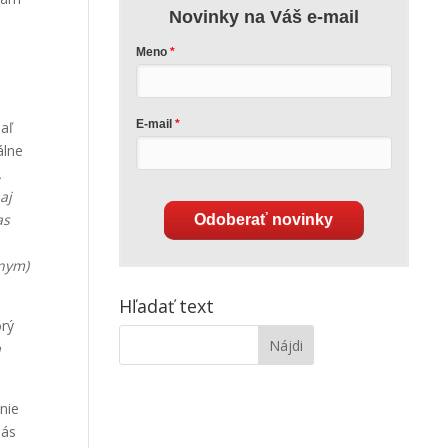
Novinky na Váš e-mail
Meno
E-mail
iaľ
álne
.
aj
as
Odoberať novinky
lnym)
Hľadať text
orý
a
nie
nás