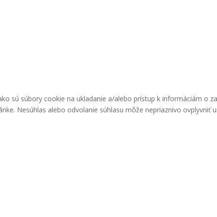
ako sú súbory cookie na ukladanie a/alebo prístup k informáciám o z
ránke. Nesúhlas alebo odvolanie súhlasu môže nepriaznivo ovplyvniť urč