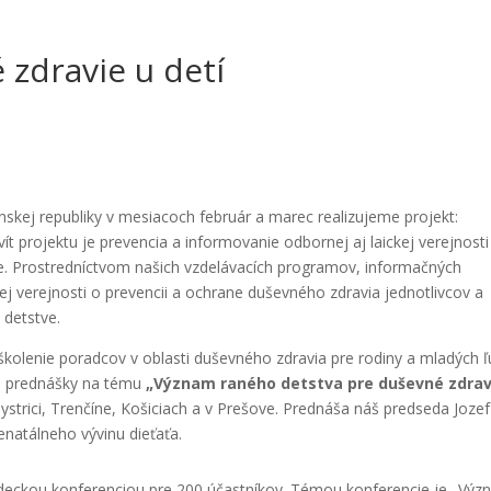
zdravie u detí
skej republiky v mesiacoch február a marec realizujeme projekt:
ít projektu je prevencia a informovanie odbornej aj laickej verejnosti
ve. Prostredníctvom našich vzdelávacích programov, informačných
ej verejnosti o prevencii a ochrane duševného zdravia jednotlivcov a
 detstve.
 školenie poradcov v oblasti duševného zdravia pre rodiny a mladých ľ
né prednášky na tému
„Význam raného detstva pre duševné zdrav
Bystrici, Trenčíne, Košiciach a v Prešove. Prednáša náš predseda Jozef
natálneho vývinu dieťaťa.
deckou konferenciou pre 200 účastníkov. Témou konferencie je „Vý