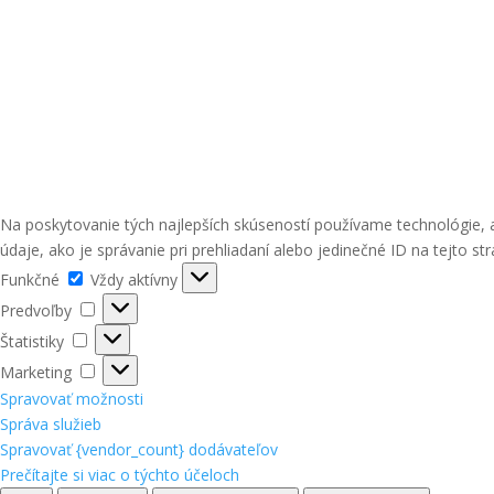
Na poskytovanie tých najlepších skúseností používame technológie, 
údaje, ako je správanie pri prehliadaní alebo jedinečné ID na tejto st
Funkčné
Funkčné
Vždy aktívny
Predvoľby
Predvoľby
Štatistiky
Štatistiky
Marketing
Marketing
Spravovať možnosti
Správa služieb
Spravovať {vendor_count} dodávateľov
Prečítajte si viac o týchto účeloch