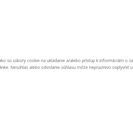
ako sú súbory cookie na ukladanie a/alebo prístup k informáciám o z
ránke. Nesúhlas alebo odvolanie súhlasu môže nepriaznivo ovplyvniť urč