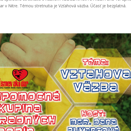
r v Nitre. Témou stretnutia je Vzťahová väzba. Účasť je bezplatná.