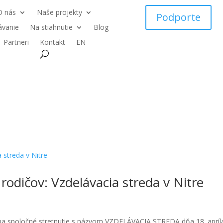
O nás
Naše projekty
Podporte
ávanie
Na stiahnutie
Blog
Partneri
Kontakt
EN
odičov: Vzdelávacia streda v Nitre
 na spoločné stretnutie s názvom VZDELÁVACIA STREDA dňa 18. apríl