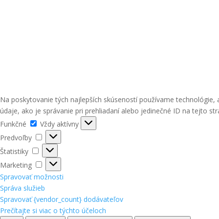
Na poskytovanie tých najlepších skúseností používame technológie, 
údaje, ako je správanie pri prehliadaní alebo jedinečné ID na tejto st
Funkčné
Funkčné
Vždy aktívny
Predvoľby
Predvoľby
Štatistiky
Štatistiky
Marketing
Marketing
Spravovať možnosti
Správa služieb
Spravovať {vendor_count} dodávateľov
Prečítajte si viac o týchto účeloch