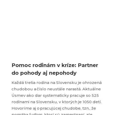
Pomoc rodinám v kríze: Partner
do pohody aj nepohody
Každá tretia rodina na Slovensku je ohrozená
chudobou a číslo neustále narastá. Aktuálne
Úsmev ako dar systematicky pracuje so 525
rodinami na Slovensku, v ktorých je 1050 detí.
Hovoríme aj o pracujúcej chudobe, tzn., že
pomáha ľuďom, ktorí sú zamestnaní, ale