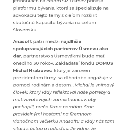
jednotkách na celom SR.
Úsmev prináša
platformu bývania, ktorá sa špecializuje na
advokáciu tejto témy s cieľom rozšíriť
skutočnú kapacitu bývania na celom
Slovensku.
Anasoft
patrí medzi
najdlhšie
spolupracujúcich partnerov Úsmevu ako
dar
, partnerstvo s Úsmevákmi bude mať
onedlho 30 rokov. Zakladateľ fondu
DOMUS
Michal Hrabovec
, ktorý je zároveň
prezidentom firmy, sa dlhodobo angažuje v
pomoci rodinám a deťom.
„Michal je vnímavý
človek, ktorý vždy reflektoval naše potreby a
motivoval svojich zamestnancov, aby
pochopili, prečo firma pomáha. Sme
pravidelnými hosťami na firemnom
vianočnom večierku Anasoftu a vždy nás tam
vítajú s úctou a radosťou. Je vidno, že