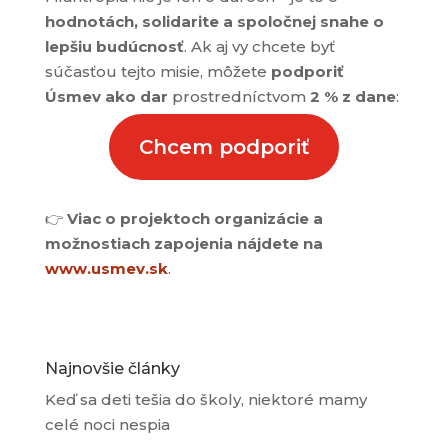
hodnotách, solidarite a spoločnej snahe o
lepšiu budúcnosť
. Ak aj vy chcete byť
súčasťou tejto misie, môžete
podporiť
Úsmev ako dar
prostredníctvom
2 % z dane
:
Chcem podporiť
👉
Viac o projektoch organizácie a
možnostiach zapojenia nájdete na
www.usmev.sk
.
Najnovšie články
Keď sa deti tešia do školy, niektoré mamy
celé noci nespia