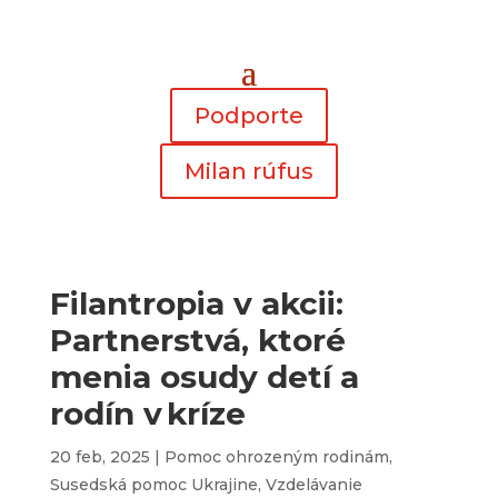
Podporte
Milan rúfus
Filantropia v akcii:
Partnerstvá, ktoré
menia osudy detí a
rodín v kríze
20 feb, 2025
|
Pomoc ohrozeným rodinám
,
Susedská pomoc Ukrajine
,
Vzdelávanie