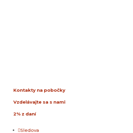
SPDDD
Úsmev ako dar
Ševčenkova 21
851 01 Bratislava
info@usmev.sk
Kontakty na pobočky
Vzdelávajte sa s nami
2% z daní
Sledova