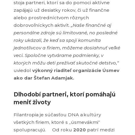
stoja partneri, ktorí sa do pomoci aktívne
zapájajú už desiatky rokov, či už finančne
alebo prostredníctvom rôznych
dobrovoľníckych aktivít.
„Naše finančné aj
personálne zdroje sú limitované, no posledné
roky ukázali, že keď sa spojí komunita
jednotlivcov a firiem, môžeme dosiahnuť veľké
veci. Spoločne vytvárame podmienky, v
ktorých môžu deti prežívať skutočné detstvo,“
uviedol
výkonný riaditeľ organizácie Úsmev
ako dar Štefan Adamjak.
Dlhodobí partneri, ktorí pomáhajú
meniť životy
Filantropia je súčasťou DNA a kultúry
všetkých firiem, ktoré s „úsmevákmi“
spolupracujú. Od roku
2020
patrí medzi