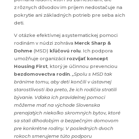
z rôznych dôvodov im príjem nedostačuje na
pokrytie ani základných potrieb pre seba a ich
deti.
V otázke efektívnej a systematickej pomoci
rodinám v núdzi zohráva
Merck Sharp &
Dohme
(MSD)
kľúčovú rolu
. Ich podpora
umožňuje organizácii
rozvíjať koncept
Housing First
, ktorý je účinnou prevenciou
bezdomovectva rodín
. „Spolu s MSD tak
bránime tomu, aby deti končili v ústavnej
starostlivosti iba preto, že ich rodičia stratili
bývanie. Vďaka ich pravidelnej pomoci
môžeme mať na východe Slovenska
prenajatých niekoľko skromných bytov, ktoré
sa stali dlhodobým a bezpečným domovom
pre konkrétne rodiny. V posledných dvoch
rokoch smerujeme túto podporu