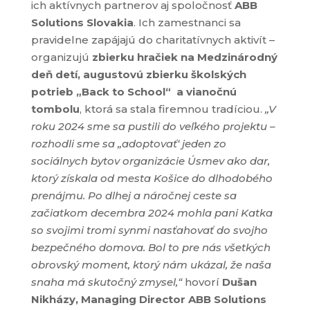
ich aktívnych partnerov aj spoločnosť
ABB
Solutions Slovakia
. Ich zamestnanci sa
pravidelne zapájajú do charitatívnych aktivít –
organizujú
zbierku hračiek na Medzinárodný
deň detí, augustovú zbierku školských
potrieb „Back to School“ a vianočnú
tombolu
, ktorá sa stala firemnou tradíciou.
„V
roku 2024 sme sa pustili do veľkého projektu –
rozhodli sme sa „adoptovať‘ jeden zo
sociálnych bytov organizácie Úsmev ako dar,
ktorý získala od mesta Košice do dlhodobého
prenájmu. Po dlhej a náročnej ceste sa
začiatkom decembra 2024 mohla pani Katka
so svojimi tromi synmi nasťahovať do svojho
bezpečného domova. Bol to pre nás všetkých
obrovský moment, ktorý nám ukázal, že naša
snaha má skutočný zmysel,“
hovorí
Dušan
Nikházy, Managing Director ABB Solutions