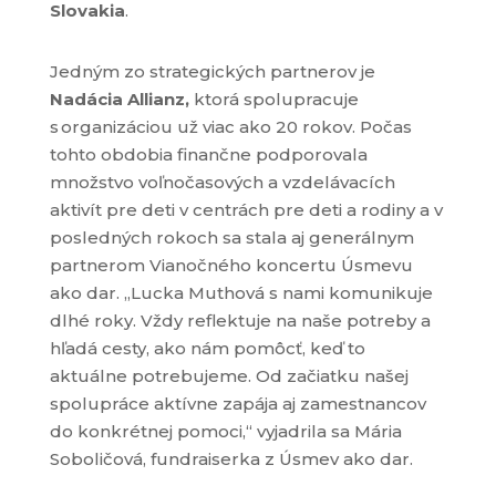
Slovakia
.
Jedným zo strategických partnerov je
Nadácia Allianz
,
ktorá spolupracuje
s organizáciou už viac ako 20 rokov. Počas
tohto obdobia finančne podporovala
množstvo
voľnočasových a vzdelávacích
aktivít pre deti v centrách pre deti a rodiny
a v
posledných rokoch sa stala aj
generálnym
partnerom Vianočného koncertu Úsmevu
ako dar
.
„Lucka
Muthová
s nami komunikuje
dlhé roky. Vždy reflekt
uje
na
naše potreby a
hľad
á
cesty, ako nám pomôcť, keď
to
aktuálne
potreb
ujeme
. Od začiatku našej
spolupráce aktívne zapája aj zamestnancov
do konkrétnej pomoci
,“
vyjadrila sa
Mária
Soboličová,
fundraiserka
z Úsmev ako dar.