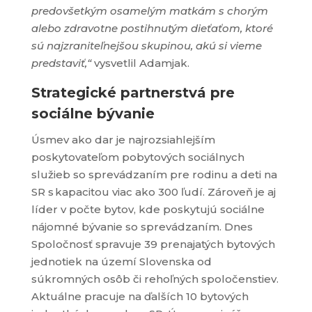
predovšetkým osamelým matkám s chorým
alebo zdravotne postihnutým dieťaťom, ktoré
sú najzraniteľnejšou skupinou, akú si vieme
predstaviť,“
vysvetlil Adamjak.
Strategické partnerstvá pre
sociálne bývanie
Úsmev ako dar je najrozsiahlejším
poskytovateľom pobytových sociálnych
služieb so sprevádzaním pre rodinu a deti na
SR s kapacitou viac ako 300 ľudí. Zároveň je aj
líder v počte bytov, kde poskytujú sociálne
nájomné bývanie so sprevádzaním. Dnes
Spoločnosť spravuje 39 prenajatých bytových
jednotiek na území Slovenska od
súkromných osôb či rehoľných spoločenstiev.
Aktuálne pracuje na ďalších 10 bytových