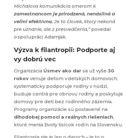
Michalova komunikácia smerom k
zamestnancom je prirodzená, nenásilná a
veľmi efektívna.
Je to človek, ktorý nekoná
pre uznanie, ale z presvedčenia,“
povedal
o spolupráci Adamjak.
Výzva k filantropii: Podporte aj
vy dobrú vec
Organizácia
Úsmev ako dar
sa už vyše
30
rokov
venuje deťom v detských domovoch,
systematicky podporuje rodiny v núdzi,
buduje centrá pre obnovu rodiny a poskytuje
domovy pre deti bez rodinného zázemia.
Programy organizácie sú postavené na
dlhodobej pomoci a reálnych riešeniach
,
ktoré menia životy tisícok rodín na Slovensku.
Filantropia nie je len o daroch – je to o