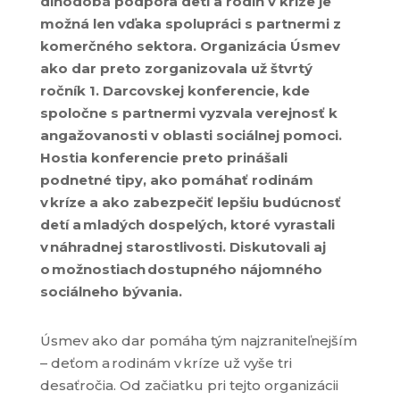
dlhodobá podpora
detí a
rodín v kríze je
možná len vďaka spolupráci s partnermi z
komerčného sektora. Organizácia Úsmev
ako dar preto zorganizovala už štvrtý
ročník
1.
Darcovskej
konferencie, kde
spoločne s partnermi vyz
vala
verejnosť k
angažovanosti v oblasti sociálnej pomoci.
Hostia konferencie
preto prinášali
podnetné tipy, ako pomáhať rodinám
v kríze
a ako zabezpečiť lepšiu
budúcnos
ť
detí a mladých dospelých
, ktoré vyrastali
v náhradnej starostlivosti
. Diskutovali aj
o možnostiach
dostupn
ého
nájom
ného
sociáln
eho
bývan
ia.
Úsmev ako dar pomáha tým najzraniteľnejším
– deťom a rodinám v kríze už vyše tri
desaťročia. Od začiatku pri tejto organizácii